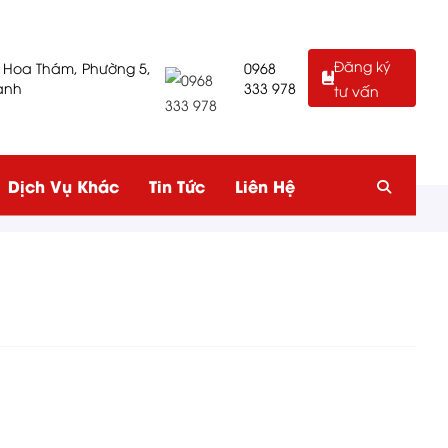
Đăng ký
 Hoa Thám, Phường 5,
0968
ạnh
333 978
tư vấn
Dịch Vụ Khác
Tin Tức
Liên Hệ