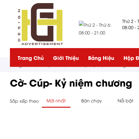
Thứ 2 - 
08:00 - 
Trang Chủ
Giới Thiệu
Bảng Hiệu
Hộp Đ
Trang chủ
/
Sản phẩm
/
Cờ- Cúp- Kỷ niệm chương
Cờ- Cúp- Kỷ niệm chương
Mới nhất
Bán chạy
Nổi bật
Sắp xếp theo