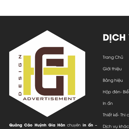
DỊCH
Trang Chủ
Giới thiệu
Bảng hiệu
Hộp đèn- Bi
In ấn
Thiết kế- Thi
Quảng Cáo Huỳnh Gia Hân
in ấn –
chuyên
Dịch vụ khác