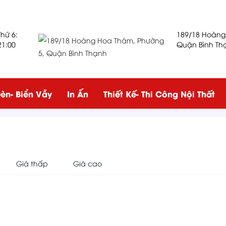
Thứ 6:
189/18 Hoàng
21:00
Quận Bình Th
èn- Biển Vẫy
In Ấn
Thiết Kế- Thi Công Nội Thất
Giá thấp
Giá cao