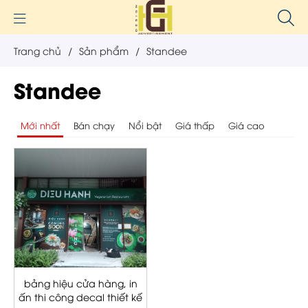
Trang chủ
/
Sản phẩm
/
Standee
Standee
Mới nhất
Bán chạy
Nổi bật
Giá thấp
Giá cao
bảng hiệu cửa hàng, in
ấn thi công decal thiết kế