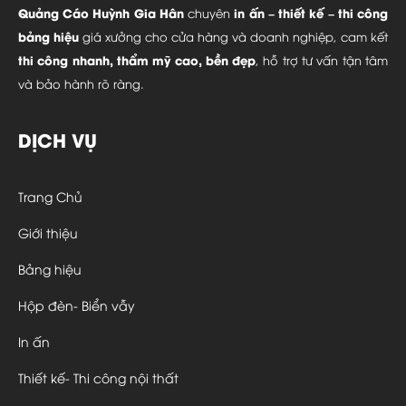
Quảng Cáo Huỳnh Gia Hân
in ấn – thiết kế – thi công
chuyên
bảng hiệu
giá xưởng cho cửa hàng và doanh nghiệp, cam kết
thi công nhanh, thẩm mỹ cao, bền đẹp
, hỗ trợ tư vấn tận tâm
và bảo hành rõ ràng.
DỊCH VỤ
Trang Chủ
Giới thiệu
Bảng hiệu
Hộp đèn- Biển vẫy
In ấn
Thiết kế- Thi công nội thất