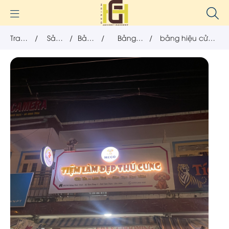
Trang
/
Sản
/
Bảng
/
Bảng
/
bảng hiệu cửa
chủ
phẩm
hiệu
hiệu chữ
hàng pet shop
nổi