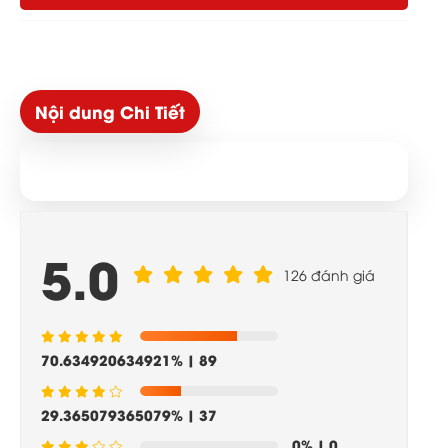
Nội dung Chi Tiết
5.0
126 đánh giá
70.634920634921%
| 89
29.365079365079%
| 37
0%
| 0