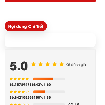
Nội dung Chi Tiết
5.0
95 đánh giá
63.157894736842%
| 60
36.842105263158%
| 35
0%
| 0