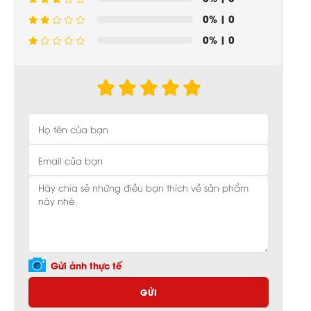
0%
| 0
0%
| 0
Gửi ảnh thực tế
GỬI