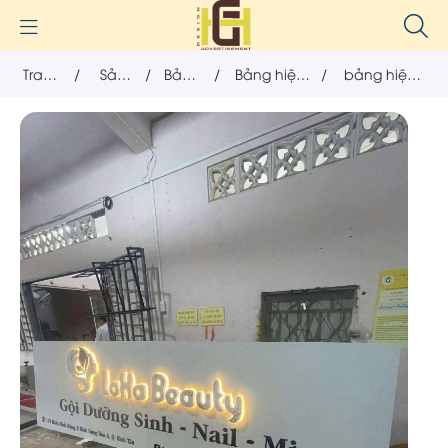
Trang
/
Sản
/
Bảng
/
Bảng hiệu
/
bảng hiệu
chủ
phẩm
hiệu
chữ nổi
tiệm nail