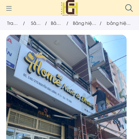
Trang
/
Sản
/
Bảng
/
Bảng hiệu
/
bảng hiệu
chủ
phẩm
hiệu
chữ nổi
tiệm nail