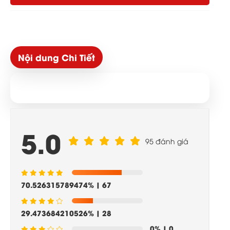
Nội dung Chi Tiết
5.0
95 đánh giá
70.526315789474%
| 67
29.473684210526%
| 28
0%
| 0