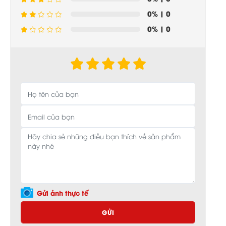
0%
| 0
0%
| 0
Gửi ảnh thực tế
GỬI