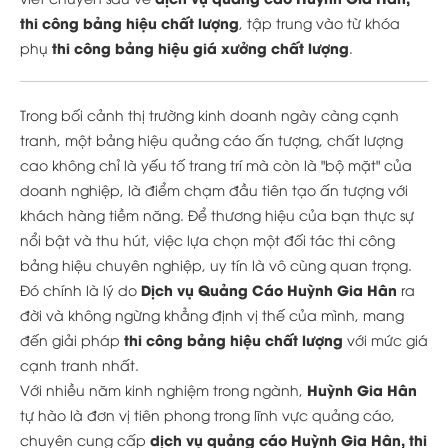
thi công bảng hiệu chất lượng
, tập trung vào từ khóa
thi công bảng hiệu giá xưởng chất lượng
phụ
.
Trong bối cảnh thị trường kinh doanh ngày càng cạnh
tranh, một bảng hiệu quảng cáo ấn tượng, chất lượng
cao không chỉ là yếu tố trang trí mà còn là "bộ mặt" của
doanh nghiệp, là điểm chạm đầu tiên tạo ấn tượng với
khách hàng tiềm năng. Để thương hiệu của bạn thực sự
nổi bật và thu hút, việc lựa chọn một đối tác thi công
bảng hiệu chuyên nghiệp, uy tín là vô cùng quan trọng.
Dịch vụ Quảng Cáo Huỳnh Gia Hân
Đó chính là lý do
ra
đời và không ngừng khẳng định vị thế của mình, mang
thi công bảng hiệu chất lượng
đến giải pháp
với mức giá
cạnh tranh nhất.
Huỳnh Gia Hân
Với nhiều năm kinh nghiệm trong ngành,
tự hào là đơn vị tiên phong trong lĩnh vực quảng cáo,
dịch vụ quảng cáo Huỳnh Gia Hân, thi
chuyên cung cấp