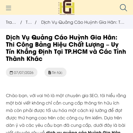
Trang
/
Tin
/
Dịch Vụ Quảng Cáo Huỳnh Gia Hân: Thi
chủ
tức
Công Bảng Hiệu Chất Lượng – Uy Tín
Dịch Vụ Quảng Cáo Huỳnh Gia Hân:
Thi Công Bảng Hiệu Chất Lượng – Uy
Khẳng Định Tại TP.HCM và Các Tỉnh
Tín Khẳng Định Tại TP.HCM và Các Tỉnh
Thành Khác
Thành Khác
07/07/2026
Tin tức
Chào bạn, với vai trò là một chuyên gia SEO, tôi hiểu rằng
một bài viết không chỉ cần cung cấp thông tin hữu ích
mà còn phải được tối ưu hóa một cách kỹ lưỡng để đạt
được thứ hạng cao trên các công cụ tìm kiếm. Dựa trên
dàn ý và các yêu cầu bạn đã cung cấp, dưới đây là bài
dịch vụ quảng cáo Huỳnh Gia Hân,
viết chuyên sâu về