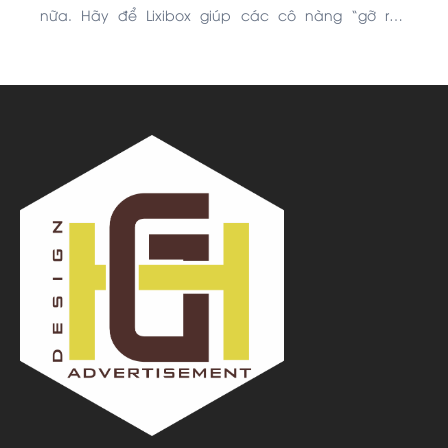
nữa. Hãy để Lixibox giúp các cô nàng “gỡ rối”
chuyện chăm sóc tóc trong những ngày thời tiết
thất thường này nha!