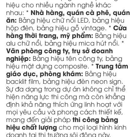
hiệu cho nhiều ngành nghề khác
Nhà hàng, quán cà phê, quán
nhau: *
ăn:
Bảng hiệu chữ nổi LED, bảng hiệu
Cửa
hộp đèn, bảng hiệu gỗ vintage. *
hàng thời trang, mỹ phẩm:
Bảng hiệu
alu chữ nổi, bảng hiệu mica hút nổi. *
Văn phòng công ty, trụ sở doanh
nghiệp:
Bảng hiệu tên công ty, bảng
Trung tâm
hiệu mặt dựng composite. *
giáo dục, phòng khám:
Bảng hiệu
backlit film, bảng hiệu đèn neon sign.
Sự đa dạng trong dự án không chỉ thể
hiện năng lực thi công mà còn khẳng
định khả năng thích ứng linh hoạt với
mọi yêu cầu và phong cách thiết kế,
thi công bảng
mang đến giải pháp
hiệu chất lượng
cho mọi loại hình kinh
doanh tại thị trường sôi động này.