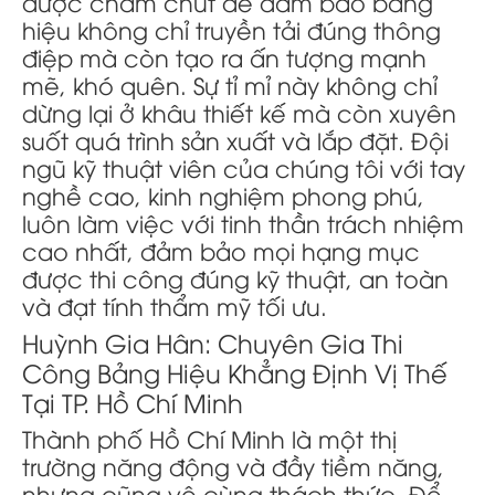
được chăm chút để đảm bảo bảng
hiệu không chỉ truyền tải đúng thông
điệp mà còn tạo ra ấn tượng mạnh
mẽ, khó quên. Sự tỉ mỉ này không chỉ
dừng lại ở khâu thiết kế mà còn xuyên
suốt quá trình sản xuất và lắp đặt. Đội
ngũ kỹ thuật viên của chúng tôi với tay
nghề cao, kinh nghiệm phong phú,
luôn làm việc với tinh thần trách nhiệm
cao nhất, đảm bảo mọi hạng mục
được thi công đúng kỹ thuật, an toàn
và đạt tính thẩm mỹ tối ưu.
Huỳnh Gia Hân: Chuyên Gia Thi
Công Bảng Hiệu Khẳng Định Vị Thế
Tại TP. Hồ Chí Minh
Thành phố Hồ Chí Minh là một thị
trường năng động và đầy tiềm năng,
nhưng cũng vô cùng thách thức. Để