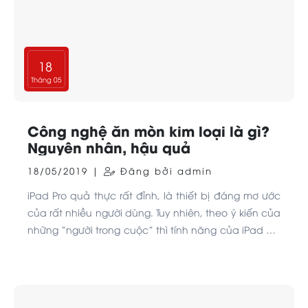
18
Tháng 05
Công nghệ ăn mòn kim loại là gì?
Nguyên nhân, hậu quả
18/05/2019 |
Đăng bởi admin
iPad Pro quả thực rất đỉnh, là thiết bị đáng mơ ước
của rất nhiều người dùng. Tuy nhiên, theo ý kiến của
những “người trong cuộc” thì tính năng của iPad Pro
vẫn nên được bổ sung để làm việc hiệu quả như
một chiếc laptop chuyên nghiệp.