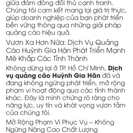
giữa đám đông đối thủ cạnh tranh.
Chúng tôi cam kết mang lại giá trị thực,
giúp doanh nghiệp của bạn phát triển
bền vững thông qua những giải pháp
quảng cáo hiệu quả.
Vươn Xa Hơn Nữa: Dịch Vụ Quảng
Cáo Huỳnh Gia Hân Phát Triển Mạnh
Mẽ Khắp Các Tỉnh Thành
Dịch
Không dừng lại ở TP. Hồ Chí Minh,
vụ quảng cáo Huỳnh Gia Hân
đã và
đang không ngừng phát triển, mở rộng
phạm vi hoạt động qua các tỉnh thành
khác. Đây là minh chứng rõ ràng cho
năng lực, uy tín và khát vọng vươn tầm
của chúng tôi.
Mở Rộng Phạm Vi Phục Vụ – Không
Ngừng Nâng Cao Chất Lượng