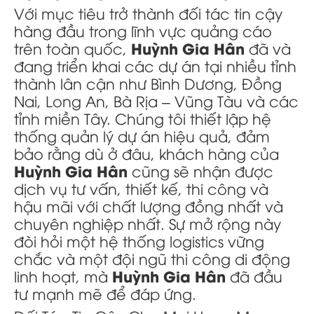
Với mục tiêu trở thành đối tác tin cậy
hàng đầu trong lĩnh vực quảng cáo
Huỳnh Gia Hân
trên toàn quốc,
đã và
đang triển khai các dự án tại nhiều tỉnh
thành lân cận như Bình Dương, Đồng
Nai, Long An, Bà Rịa – Vũng Tàu và các
tỉnh miền Tây. Chúng tôi thiết lập hệ
thống quản lý dự án hiệu quả, đảm
bảo rằng dù ở đâu, khách hàng của
Huỳnh Gia Hân
cũng sẽ nhận được
dịch vụ tư vấn, thiết kế, thi công và
hậu mãi với chất lượng đồng nhất và
chuyên nghiệp nhất. Sự mở rộng này
đòi hỏi một hệ thống logistics vững
chắc và một đội ngũ thi công di động
Huỳnh Gia Hân
linh hoạt, mà
đã đầu
tư mạnh mẽ để đáp ứng.