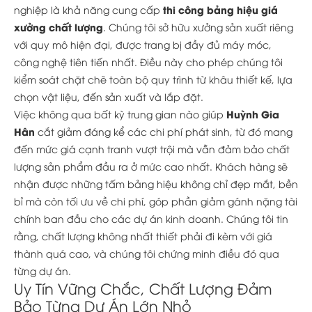
thi công bảng hiệu giá
nghiệp là khả năng cung cấp
xưởng chất lượng
. Chúng tôi sở hữu xưởng sản xuất riêng
với quy mô hiện đại, được trang bị đầy đủ máy móc,
công nghệ tiên tiến nhất. Điều này cho phép chúng tôi
kiểm soát chặt chẽ toàn bộ quy trình từ khâu thiết kế, lựa
chọn vật liệu, đến sản xuất và lắp đặt.
Huỳnh Gia
Việc không qua bất kỳ trung gian nào giúp
Hân
cắt giảm đáng kể các chi phí phát sinh, từ đó mang
đến mức giá cạnh tranh vượt trội mà vẫn đảm bảo chất
lượng sản phẩm đầu ra ở mức cao nhất. Khách hàng sẽ
nhận được những tấm bảng hiệu không chỉ đẹp mắt, bền
bỉ mà còn tối ưu về chi phí, góp phần giảm gánh nặng tài
chính ban đầu cho các dự án kinh doanh. Chúng tôi tin
rằng, chất lượng không nhất thiết phải đi kèm với giá
thành quá cao, và chúng tôi chứng minh điều đó qua
từng dự án.
Uy Tín Vững Chắc, Chất Lượng Đảm
Bảo Từng Dự Án Lớn Nhỏ