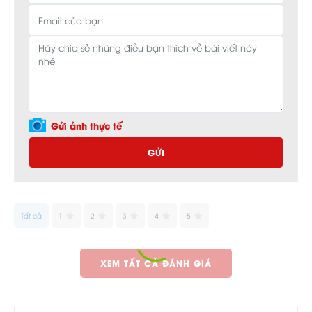
Gửi ảnh thực tế
GỬI
Tất cả
1
2
3
4
5
XEM TẤT CẢ ĐÁNH GIÁ