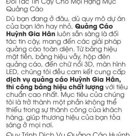
Đối Tác Tin Cậy Cho Mọi Hạng Mục
Quảng Cáo
Dù bạn đang ở đâu, dù quy mô dự án
Quảng Cáo
của bạn lớn hay nhỏ,
Huỳnh Gia Hân
luôn sẵn sàng là đối
tác tin cậy, mang đến các giải pháp
quảng cáo toàn diện. Từ bảng hiệu
mặt tiền, bảng hiệu vẫy, hộp đèn
quảng cáo, đến chữ nổi 3D, màn hình
LED, chúng tôi đều cam kết cung cấp
dịch vụ quảng cáo Huỳnh Gia Hân,
thi công bảng hiệu chất lượng
với tiêu
chuẩn cao nhất. Mục tiêu của chúng
tôi là trở thành một phần không thể
thiếu trong sự thành công của khách
hàng, giúp thương hiệu của bạn tỏa
sáng ở mọi nơi.
Quy Trình Dịch Vụ Quảng Cáo Huỳnh