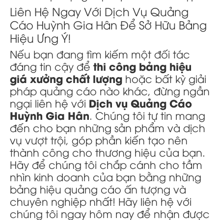
Liên Hệ Ngay Với Dịch Vụ Quảng
Cáo Huỳnh Gia Hân Để Sở Hữu Bảng
Hiệu Ưng Ý!
Nếu bạn đang tìm kiếm một đối tác
thi công bảng hiệu
đáng tin cậy để
giá xưởng chất lượng
hoặc bất kỳ giải
pháp quảng cáo nào khác, đừng ngần
Dịch vụ Quảng Cáo
ngại liên hệ với
Huỳnh Gia Hân
. Chúng tôi tự tin mang
đến cho bạn những sản phẩm và dịch
vụ vượt trội, góp phần kiến tạo nên
thành công cho thương hiệu của bạn.
Hãy để chúng tôi chắp cánh cho tầm
nhìn kinh doanh của bạn bằng những
bảng hiệu quảng cáo ấn tượng và
chuyên nghiệp nhất! Hãy liên hệ với
chúng tôi ngay hôm nay để nhận được