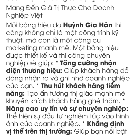
Mang Đến Giá Trị Thực Cho Doanh
Nghiệp Việt
Huỳnh Gia Hân
Mỗi bảng hiệu do
thi
công không chỉ là một công trình kỹ
thuật, mà còn là một công cụ
marketing mạnh mẽ. Một bảng hiệu
được thiết kế và thi công chuyên
Tăng cường nhận
nghiệp sẽ giúp: *
diện thương hiệu:
Giúp khách hàng dễ
dàng nhận ra và ghi nhớ doanh nghiệp
Thu hút khách hàng tiềm
của bạn. *
năng:
Tạo ấn tượng thị giác mạnh mẽ,
khuyến khích khách hàng ghé thăm. *
Nâng cao uy tín và sự chuyên nghiệp:
Thể hiện sự đầu tư nghiêm túc vào hình
Khẳng định
ảnh của doanh nghiệp. *
vị thế trên thị trường:
Giúp bạn nổi bật