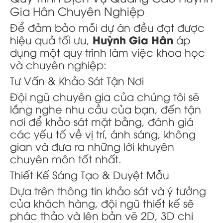
Gia Hân Chuyên Nghiệp
Để đảm bảo mỗi dự án đều đạt được
Huỳnh Gia Hân
hiệu quả tối ưu,
áp
dụng một quy trình làm việc khoa học
và chuyên nghiệp:
Tư Vấn & Khảo Sát Tận Nơi
Đội ngũ chuyên gia của chúng tôi sẽ
lắng nghe nhu cầu của bạn, đến tận
nơi để khảo sát mặt bằng, đánh giá
các yếu tố về vị trí, ánh sáng, không
gian và đưa ra những lời khuyên
chuyên môn tốt nhất.
Thiết Kế Sáng Tạo & Duyệt Mẫu
Dựa trên thông tin khảo sát và ý tưởng
của khách hàng, đội ngũ thiết kế sẽ
phác thảo và lên bản vẽ 2D, 3D chi