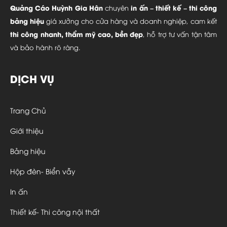
Quảng Cáo Huỳnh Gia Hân
in ấn – thiết kế – thi công
chuyên
bảng hiệu
giá xưởng cho cửa hàng và doanh nghiệp, cam kết
thi công nhanh, thẩm mỹ cao, bền đẹp
, hỗ trợ tư vấn tận tâm
và bảo hành rõ ràng.
DỊCH VỤ
Trang Chủ
Giới thiệu
Bảng hiệu
Hộp đèn- Biển vẫy
In ấn
Thiết kế- Thi công nội thất