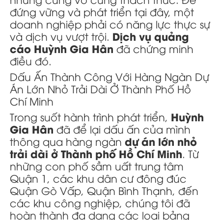
đứng vững và phát triển tại đây, một
doanh nghiệp phải có năng lực thực sự
Dịch vụ quảng
và dịch vụ vượt trội.
cáo Huỳnh Gia Hân
đã chứng minh
điều đó.
Dấu Ấn Thành Công Với Hàng Ngàn Dự
Án Lớn Nhỏ Trải Dài Ở Thành Phố Hồ
Chí Minh
Huỳnh
Trong suốt hành trình phát triển,
Gia Hân
đã để lại dấu ấn của mình
dự án lớn nhỏ
thông qua hàng ngàn
trải dài ở Thành phố Hồ Chí Minh
. Từ
những con phố sầm uất trung tâm
Quận 1, các khu dân cư đông đúc
Quận Gò Vấp, Quận Bình Thạnh, đến
các khu công nghiệp, chúng tôi đã
hoàn thành đa dạng các loại bảng