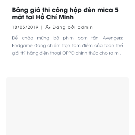
Bảng giá thi công hộp đèn mica 5
mặt tại Hồ Chí Minh
18/05/2019 |
Đăng bởi admin
Để chào mừng bộ phim bom tấn Avengers:
Endgame đang chiếm trọn tâm điểm của toàn thế
giới thì hãng điện thoại OPPO chính thức cho ra mắt
phiên bản F11 Pro Avengers Edition với ngoại hình
độc đáo và nhiều phụ kiện đặc biệt. Cùng chiêm
ngưỡng cận cảnh OPPO F11 Pro Avengers Edition
trong bài viết này nhé!