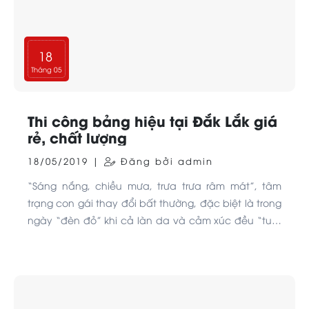
18
Tháng 05
Thi công bảng hiệu tại Đắk Lắk giá
rẻ, chất lượng
18/05/2019 |
Đăng bởi admin
“Sáng nắng, chiều mưa, trưa trưa râm mát”, tâm
trạng con gái thay đổi bất thường, đặc biệt là trong
ngày “đèn đỏ” khi cả làn da và cảm xúc đều “tuột
dốc không phanh” thì phải làm sao nhỉ? Hãy cùng
xoa dịu cảm xúc với bộ 7 mặt nạ “7 Moods - 7
Masks” từ nhà Lixibox nhé.