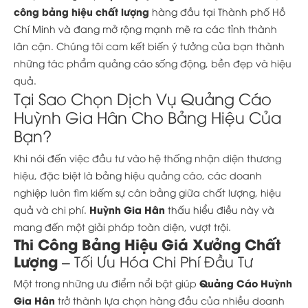
công bảng hiệu chất lượng
hàng đầu tại Thành phố Hồ
Chí Minh và đang mở rộng mạnh mẽ ra các tỉnh thành
lân cận. Chúng tôi cam kết biến ý tưởng của bạn thành
những tác phẩm quảng cáo sống động, bền đẹp và hiệu
quả.
Tại Sao Chọn Dịch Vụ Quảng Cáo
Huỳnh Gia Hân Cho Bảng Hiệu Của
Bạn?
Khi nói đến việc đầu tư vào hệ thống nhận diện thương
hiệu, đặc biệt là bảng hiệu quảng cáo, các doanh
nghiệp luôn tìm kiếm sự cân bằng giữa chất lượng, hiệu
Huỳnh Gia Hân
quả và chi phí.
thấu hiểu điều này và
mang đến một giải pháp toàn diện, vượt trội.
Thi Công Bảng Hiệu Giá Xưởng Chất
Lượng
– Tối Ưu Hóa Chi Phí Đầu Tư
Quảng Cáo Huỳnh
Một trong những ưu điểm nổi bật giúp
Gia Hân
trở thành lựa chọn hàng đầu của nhiều doanh