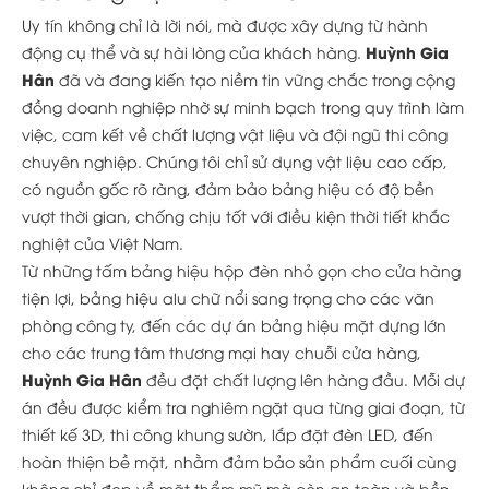
Uy tín không chỉ là lời nói, mà được xây dựng từ hành
Huỳnh Gia
động cụ thể và sự hài lòng của khách hàng.
Hân
đã và đang kiến tạo niềm tin vững chắc trong cộng
đồng doanh nghiệp nhờ sự minh bạch trong quy trình làm
việc, cam kết về chất lượng vật liệu và đội ngũ thi công
chuyên nghiệp. Chúng tôi chỉ sử dụng vật liệu cao cấp,
có nguồn gốc rõ ràng, đảm bảo bảng hiệu có độ bền
vượt thời gian, chống chịu tốt với điều kiện thời tiết khắc
nghiệt của Việt Nam.
Từ những tấm bảng hiệu hộp đèn nhỏ gọn cho cửa hàng
tiện lợi, bảng hiệu alu chữ nổi sang trọng cho các văn
phòng công ty, đến các dự án bảng hiệu mặt dựng lớn
cho các trung tâm thương mại hay chuỗi cửa hàng,
Huỳnh Gia Hân
đều đặt chất lượng lên hàng đầu. Mỗi dự
án đều được kiểm tra nghiêm ngặt qua từng giai đoạn, từ
thiết kế 3D, thi công khung sườn, lắp đặt đèn LED, đến
hoàn thiện bề mặt, nhằm đảm bảo sản phẩm cuối cùng
không chỉ đẹp về mặt thẩm mỹ mà còn an toàn và bền