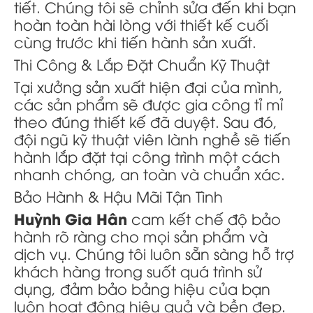
tiết. Chúng tôi sẽ chỉnh sửa đến khi bạn
hoàn toàn hài lòng với thiết kế cuối
cùng trước khi tiến hành sản xuất.
Thi Công & Lắp Đặt Chuẩn Kỹ Thuật
Tại xưởng sản xuất hiện đại của mình,
các sản phẩm sẽ được gia công tỉ mỉ
theo đúng thiết kế đã duyệt. Sau đó,
đội ngũ kỹ thuật viên lành nghề sẽ tiến
hành lắp đặt tại công trình một cách
nhanh chóng, an toàn và chuẩn xác.
Bảo Hành & Hậu Mãi Tận Tình
Huỳnh Gia Hân
cam kết chế độ bảo
hành rõ ràng cho mọi sản phẩm và
dịch vụ. Chúng tôi luôn sẵn sàng hỗ trợ
khách hàng trong suốt quá trình sử
dụng, đảm bảo bảng hiệu của bạn
luôn hoạt động hiệu quả và bền đẹp.