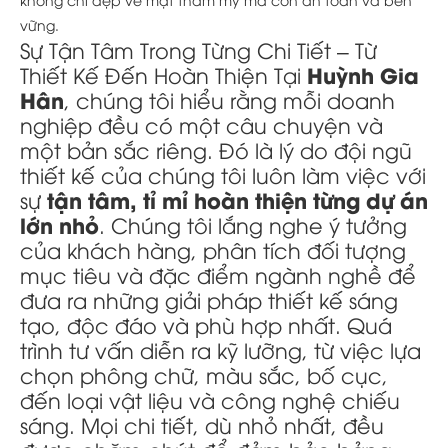
vững.
Sự Tận Tâm Trong Từng Chi Tiết – Từ
Huỳnh Gia
Thiết Kế Đến Hoàn Thiện Tại
Hân
, chúng tôi hiểu rằng mỗi doanh
nghiệp đều có một câu chuyện và
một bản sắc riêng. Đó là lý do đội ngũ
thiết kế của chúng tôi luôn làm việc với
tận tâm, tỉ mỉ hoàn thiện từng dự án
sự
lớn nhỏ
. Chúng tôi lắng nghe ý tưởng
của khách hàng, phân tích đối tượng
mục tiêu và đặc điểm ngành nghề để
đưa ra những giải pháp thiết kế sáng
tạo, độc đáo và phù hợp nhất. Quá
trình tư vấn diễn ra kỹ lưỡng, từ việc lựa
chọn phông chữ, màu sắc, bố cục,
đến loại vật liệu và công nghệ chiếu
sáng. Mọi chi tiết, dù nhỏ nhất, đều