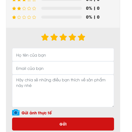
0%
| 0
0%
| 0
Gửi ảnh thực tế
GỬI