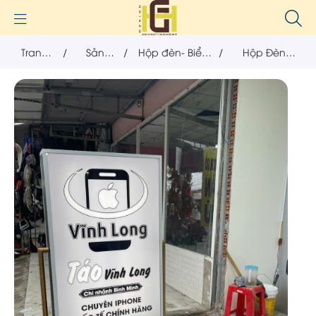
Trang
/
Sản
/
Hộp đèn- Biển
/
Hộp Đèn
chủ
phẩm
vẫy
Iphone