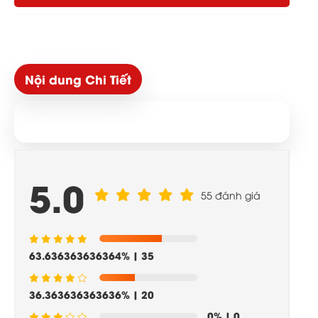
Nội dung Chi Tiết
5.0
55 đánh giá
63.636363636364%
| 35
36.363636363636%
| 20
0%
| 0