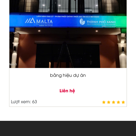
n
bảng hiệu tiệm trà sữa
Liên hệ
Lượt xem: 45