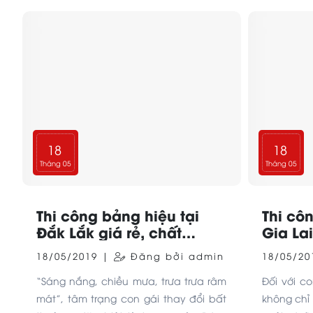
nghe không dây hot nhất hiện nay.
sung để 
chiếc lap
18
18
Tháng 05
Tháng 05
Thi công bảng hiệu tại
Thi cô
Đắk Lắk giá rẻ, chất
Gia Lai
lượng
18/05/2019 |
Đăng bởi admin
18/05/2
“Sáng nắng, chiều mưa, trưa trưa râm
Đối với c
mát”, tâm trạng con gái thay đổi bất
không chỉ