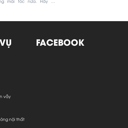
ng mái tóc nữa. Hãy để
giúp các cô nàng “gỡ rối”
hăm sóc tóc trong những
tiết thất thường này nha!
 VỤ
FACEBOOK
ển vẫy
 công nội thất