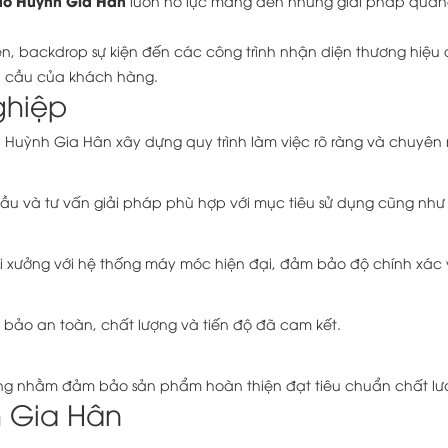
o Huỳnh Gia Hân
luôn nỗ lực mang đến những giải pháp quản
 backdrop sự kiện đến các công trình nhận diện thương hiệu qu
u cầu của khách hàng.
ghiệp
 Huỳnh Gia Hân xây dựng quy trình làm việc rõ ràng và chuyên 
u cầu và tư vấn giải pháp phù hợp với mục tiêu sử dụng cũng n
tại xưởng với hệ thống máy móc hiện đại, đảm bảo độ chính xác
 bảo an toàn, chất lượng và tiến độ đã cam kết.
lưỡng nhằm đảm bảo sản phẩm hoàn thiện đạt tiêu chuẩn chất lượ
 Gia Hân