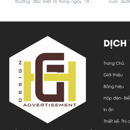
thường, đặc biệt là trong ngày “đèn
nuôi dưỡ
đỏ” khi cả làn da và cảm xúc đều
Lixibox 
“tuột dốc không phanh” thì phải làm
chuyện c
sao nhỉ? Hãy cùng xoa dịu cảm xúc
ngày thời 
với bộ 7 mặt nạ “7 Moods - 7 Masks” từ
nhà Lixibox nhé.
DỊCH
Trang Chủ
Giới thiệu
Bảng hiệu
Hộp đèn- Bi
In ấn
Thiết kế- Thi