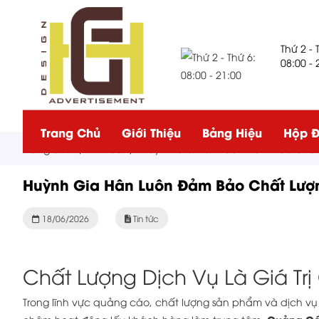
Thứ 2 - 
08:00 - 
Trang Chủ
Giới Thiệu
Bảng Hiệu
Hộp Đ
Trang chủ
/
Tin tức
/
Huỳnh Gia Hân Luôn Đảm Bảo Chất 
Huỳnh Gia Hân Luôn Đảm Bảo Chất Lượn
18/06/2026
Tin tức
Chất Lượng Dịch Vụ Là Giá Tr
Trong lĩnh vực quảng cáo, chất lượng sản phẩm và dịch vụ