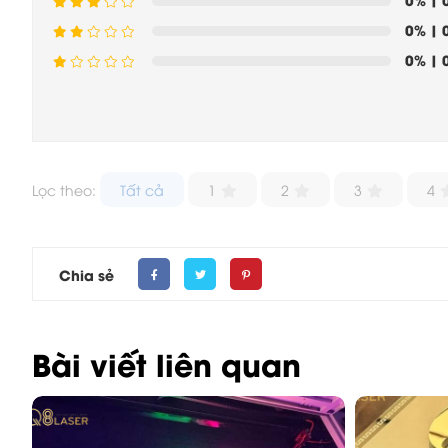
0%
| 
0%
| 
Lọc theo:
Tất cả
1
2
3
4
Chia sẻ
Bài viết liên quan