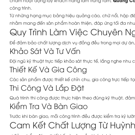
Quảng Cá
châm hoạt động lấy khách hàng làm trung tâm,
công trình.
Từ những hạng mục bảng hiệu quảng cáo, chữ nổi, hộp đèn,
nhằm mang đến sản phẩm hoàn thiện, đáp ứng tối đa nh
Quy Trình Làm Việc Chuyên N
Để đảm bảo chất lượng dịch vụ đồng đều trong mọi dự án,
Khảo Sát Và Tư Vấn
Đội ngũ kỹ thuật trực tiếp khảo sát thực tế, lắng nghe nh
Thiết Kế Và Gia Công
Các sản phẩm được thiết kế chỉn chu, gia công trực tiếp 
Thi Công Và Lắp Đặt
Quá trình thi công được thực hiện theo đúng kỹ thuật, đảm
Kiểm Tra Và Bàn Giao
Trước khi bàn giao, mỗi công trình đều được kiểm tra kỹ 
Cam Kết Chất Lượng Từ Huỳnh