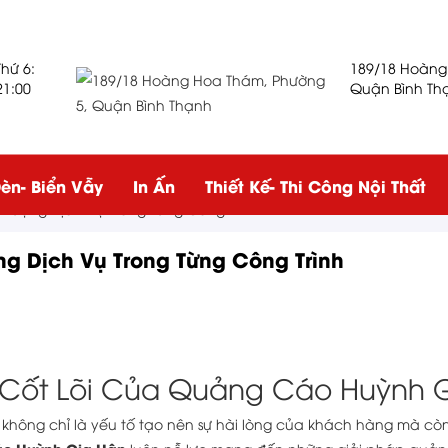
Thứ 6:
189/18 Hoàng
21:00
Quận Bình Th
èn- Biển Vẫy
In Ấn
Thiết Kế- Thi Công Nội Thất
Lượng Dịch Vụ Trong Từng Công Trình
g Dịch Vụ Trong Từng Công Trình
ị Cốt Lõi Của Quảng Cáo Huỳnh 
 không chỉ là yếu tố tạo nên sự hài lòng của khách hàng mà cò