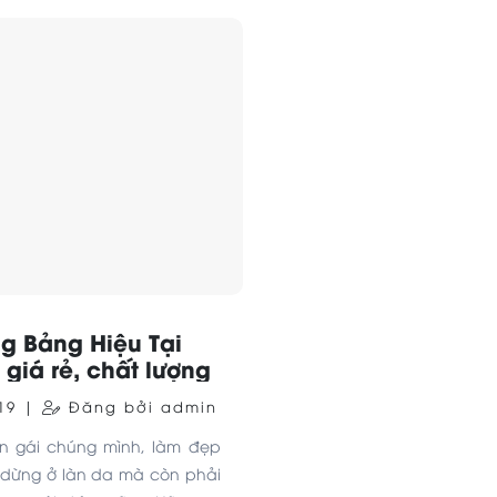
làm việc hiệu quả như một
top chuyên nghiệp.
ng Bảng Hiệu Tại
 giá rẻ, chất lượng
019 |
Đăng bởi admin
on gái chúng mình, làm đẹp
 dừng ở làn da mà còn phải