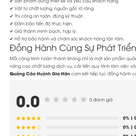
✔ Sản phẩm đúng thiết kế và yêu cầu khách hàng.
✔ Vật tư chất lượng, nguồn gốc rõ ràng.
✔ Thi công an toàn, đúng kỹ thuật.
✔ Đảm bảo tiến độ thực hiện.
✔ Giá thành minh bạch, hợp lý.
✔ Hỗ trợ bảo hành và chăm sóc khách hàng tận tâm.
Đồng Hành Cùng Sự Phát Triể
Mỗi công trình hoàn thành không chỉ là một sản phẩm quả
nâng cao chất lượng dịch vụ, cải tiến quy trình làm việc
Quảng Cáo Huỳnh Gia Hân
cam kết tiếp tục đồng hành c
0.0
0 đánh giá
0%
| 
0%
| 
0%
| 