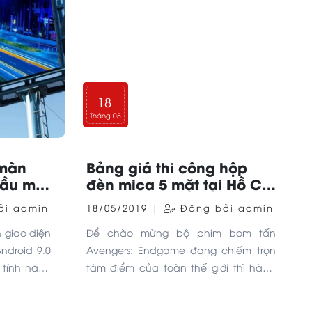
18
Tháng 05
 màn
Bảng giá thi công hộp
cầu mới
đèn mica 5 mặt tại Hồ Chí
Minh
i admin
18/05/2019 |
Đăng bởi admin
 giao diện
Để chào mừng bộ phim bom tấn
ndroid 9.0
Avengers: Endgame đang chiếm trọn
 tính năng
tâm điểm của toàn thế giới thì hãng
ealme 3 có
điện thoại OPPO chính thức cho ra
mắt phiên bản F11 Pro Avengers