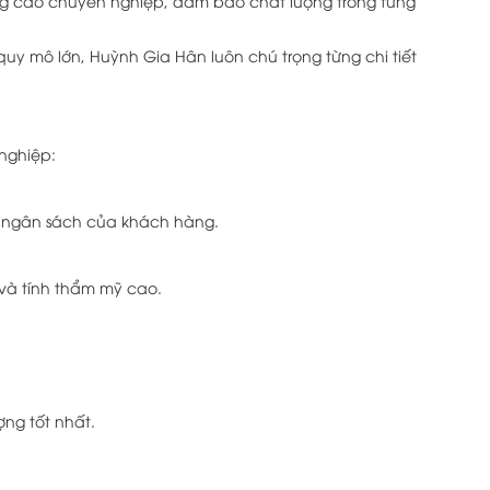
g cáo chuyên nghiệp, đảm bảo chất lượng trong từng
y mô lớn, Huỳnh Gia Hân luôn chú trọng từng chi tiết
nghiệp:
hư ngân sách của khách hàng.
 và tính thẩm mỹ cao.
ng tốt nhất.