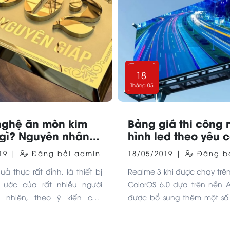
18
Tháng 05
ghệ ăn mòn kim
Bảng giá thi công
à gì? Nguyên nhân,
hình led theo yêu 
uả
nhất
019 |
Đăng bởi admin
18/05/2019 |
Đăng bở
uả thực rất đỉnh, là thiết bị
Realme 3 khi được chạy trên
ước của rất nhiều người
ColorOS 6.0 dựa trên nền A
y nhiên, theo ý kiến của
được bổ sung thêm một số
gười trong cuộc” thì tính
mới. Vậy ColorOS 6.0 trên R
 iPad Pro vẫn nên được bổ
gì nổi bật, cùng xem nhé.