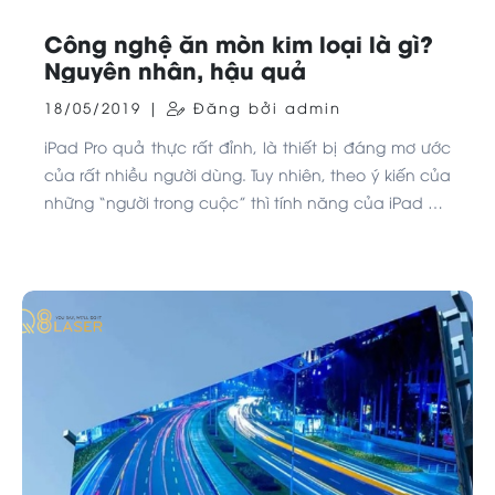
Công nghệ ăn mòn kim loại là gì?
Nguyên nhân, hậu quả
18/05/2019 |
Đăng bởi admin
iPad Pro quả thực rất đỉnh, là thiết bị đáng mơ ước
của rất nhiều người dùng. Tuy nhiên, theo ý kiến của
những “người trong cuộc” thì tính năng của iPad Pro
vẫn nên được bổ sung để làm việc hiệu quả như
một chiếc laptop chuyên nghiệp.