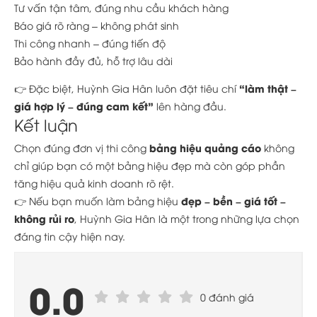
Tư vấn tận tâm, đúng nhu cầu khách hàng
Báo giá rõ ràng – không phát sinh
Thi công nhanh – đúng tiến độ
Bảo hành đầy đủ, hỗ trợ lâu dài
“làm thật –
👉 Đặc biệt, Huỳnh Gia Hân luôn đặt tiêu chí
giá hợp lý – đúng cam kết”
lên hàng đầu.
Kết luận
bảng hiệu quảng cáo
Chọn đúng đơn vị thi công
không
chỉ giúp bạn có một bảng hiệu đẹp mà còn góp phần
tăng hiệu quả kinh doanh rõ rệt.
đẹp – bền – giá tốt –
👉 Nếu bạn muốn làm bảng hiệu
không rủi ro
, Huỳnh Gia Hân là một trong những lựa chọn
đáng tin cậy hiện nay.
0.0
0 đánh giá