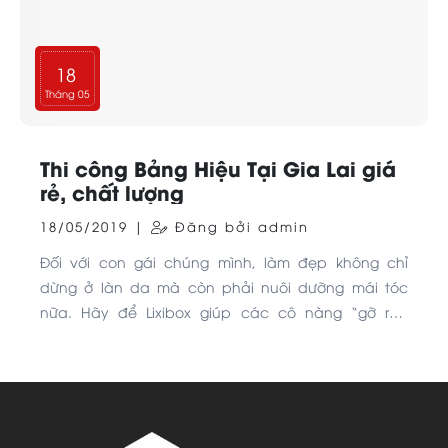
18
Tháng 05
Thi công Bảng Hiệu Tại Gia Lai giá
rẻ, chất lượng
18/05/2019 |
Đăng bởi admin
Đối với con gái chúng mình, làm đẹp không chỉ
dừng ở làn da mà còn phải nuôi dưỡng mái tóc
nữa. Hãy để Lixibox giúp các cô nàng “gỡ rối”
chuyện chăm sóc tóc trong những ngày thời tiết
thất thường này nha!