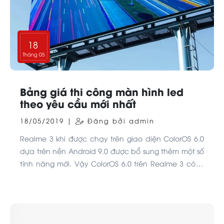
18
Tháng 05
Bảng giá thi công màn hình led
theo yêu cầu mới nhất
18/05/2019 |
Đăng bởi admin
Realme 3 khi được chạy trên giao diện ColorOS 6.0
dựa trên nền Android 9.0 được bổ sung thêm một số
tính năng mới. Vậy ColorOS 6.0 trên Realme 3 có gì
nổi bật, cùng xem nhé.