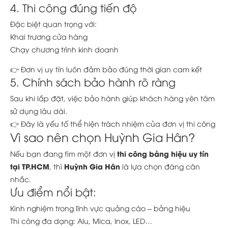
4. Thi công đúng tiến độ
Đặc biệt quan trọng với:
Khai trương cửa hàng
Chạy chương trình kinh doanh
👉 Đơn vị uy tín luôn đảm bảo đúng thời gian cam kết
5. Chính sách bảo hành rõ ràng
Sau khi lắp đặt, việc bảo hành giúp khách hàng yên tâm
sử dụng lâu dài.
👉 Đây là yếu tố thể hiện trách nhiệm của đơn vị thi công
Vì sao nên chọn Huỳnh Gia Hân?
thi công bảng hiệu uy tín
Nếu bạn đang tìm một đơn vị
tại TP.HCM
Huỳnh Gia Hân
, thì
là lựa chọn đáng cân
nhắc.
Ưu điểm nổi bật:
Kinh nghiệm trong lĩnh vực quảng cáo – bảng hiệu
Thi công đa dạng: Alu, Mica, Inox, LED…