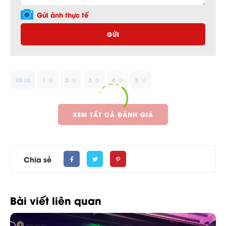
Gửi ảnh thực tế
GỬI
Tất cả
1
2
3
4
5
XEM TẤT CẢ ĐÁNH GIÁ
Chia sẻ
Bài viết liên quan