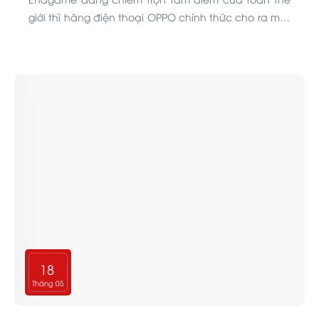
giới thì hãng điện thoại OPPO chính thức cho ra mắt
phiên bản F11 Pro Avengers Edition với ngoại hình
độc đáo và nhiều phụ kiện đặc biệt. Cùng chiêm
ngưỡng cận cảnh OPPO F11 Pro Avengers Edition
trong bài viết này nhé!
18
Tháng 05