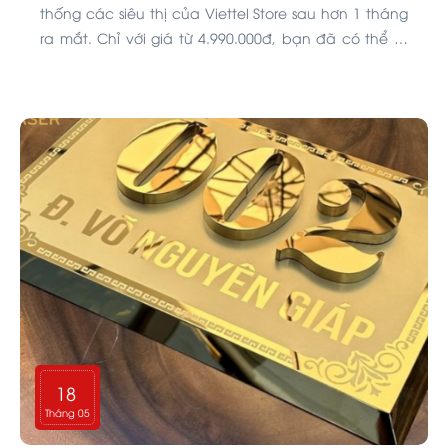
thống các siêu thị của Viettel Store sau hơn 1 tháng
ra mắt. Chỉ với giá từ 4.990.000đ, bạn đã có thể sở
hữu được ngay chiếc tai nghe không dây hot nhất
hiện nay.
18
Tháng 05