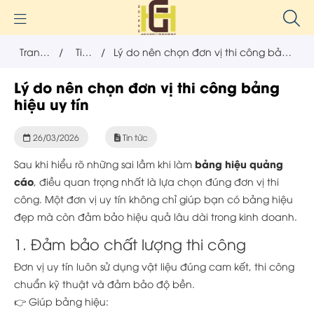
Trang
/
Tin
/
Lý do nên chọn đơn vị thi công bảng
chủ
tức
hiệu uy tín
Lý do nên chọn đơn vị thi công bảng
hiệu uy tín
26/03/2026
Tin tức
bảng hiệu quảng
Sau khi hiểu rõ những sai lầm khi làm
cáo
, điều quan trọng nhất là lựa chọn đúng đơn vị thi
công. Một đơn vị uy tín không chỉ giúp bạn có bảng hiệu
đẹp mà còn đảm bảo hiệu quả lâu dài trong kinh doanh.
1. Đảm bảo chất lượng thi công
Đơn vị uy tín luôn sử dụng vật liệu đúng cam kết, thi công
chuẩn kỹ thuật và đảm bảo độ bền.
👉 Giúp bảng hiệu: