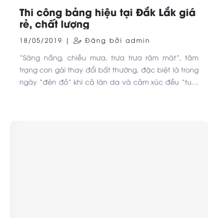
Thi công bảng hiệu tại Đắk Lắk giá
rẻ, chất lượng
18/05/2019 |
Đăng bởi admin
“Sáng nắng, chiều mưa, trưa trưa râm mát”, tâm
trạng con gái thay đổi bất thường, đặc biệt là trong
ngày “đèn đỏ” khi cả làn da và cảm xúc đều “tuột
dốc không phanh” thì phải làm sao nhỉ? Hãy cùng
xoa dịu cảm xúc với bộ 7 mặt nạ “7 Moods - 7
Masks” từ nhà Lixibox nhé.