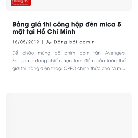
Tháng 05
Bảng giá thi công hộp đèn mica 5
mặt tại Hồ Chí Minh
18/05/2019 |
Đăng bởi admin
Để chào mừng bộ phim bom tấn Avengers:
Endgame đang chiếm trọn tâm điểm của toàn thế
giới thì hãng điện thoại OPPO chính thức cho ra mắt
phiên bản F11 Pro Avengers Edition với ngoại hình
độc đáo và nhiều phụ kiện đặc biệt. Cùng chiêm
ngưỡng cận cảnh OPPO F11 Pro Avengers Edition
trong bài viết này nhé!