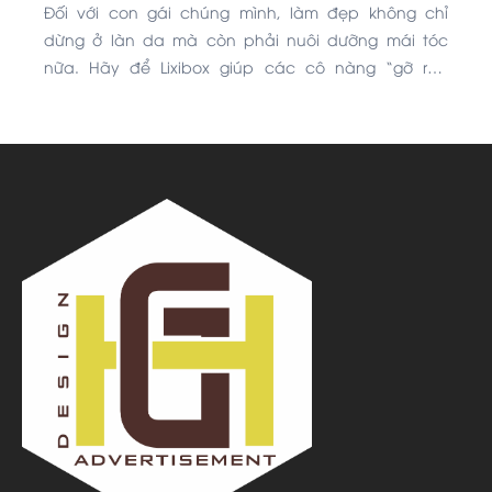
Đối với con gái chúng mình, làm đẹp không chỉ
dừng ở làn da mà còn phải nuôi dưỡng mái tóc
nữa. Hãy để Lixibox giúp các cô nàng “gỡ rối”
chuyện chăm sóc tóc trong những ngày thời tiết
thất thường này nha!