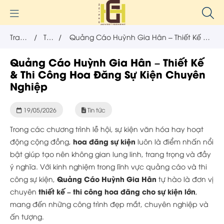
Trang
/
Tin
/
Quảng Cáo Huỳnh Gia Hân – Thiết Kế &
chủ
tức
Thi Công Hoa Đăng Sự Kiện Chuyên
Quảng Cáo Huỳnh Gia Hân – Thiết Kế
& Thi Công Hoa Đăng Sự Kiện Chuyên
Nghiệp
Nghiệp
19/05/2026
Tin tức
Trong các chương trình lễ hội, sự kiện văn hóa hay hoạt
hoa đăng sự kiện
động cộng đồng,
luôn là điểm nhấn nổi
bật giúp tạo nên không gian lung linh, trang trọng và đầy
ý nghĩa. Với kinh nghiệm trong lĩnh vực quảng cáo và thi
Quảng Cáo Huỳnh Gia Hân
công sự kiện,
tự hào là đơn vị
thiết kế – thi công hoa đăng cho sự kiện lớn
chuyên
,
mang đến những công trình đẹp mắt, chuyên nghiệp và
ấn tượng.