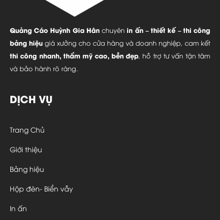
Quảng Cáo Huỳnh Gia Hân
in ấn – thiết kế – thi công
chuyên
bảng hiệu
giá xưởng cho cửa hàng và doanh nghiệp, cam kết
thi công nhanh, thẩm mỹ cao, bền đẹp
, hỗ trợ tư vấn tận tâm
và bảo hành rõ ràng.
DỊCH VỤ
Trang Chủ
Giới thiệu
Bảng hiệu
Hộp đèn- Biển vẫy
In ấn