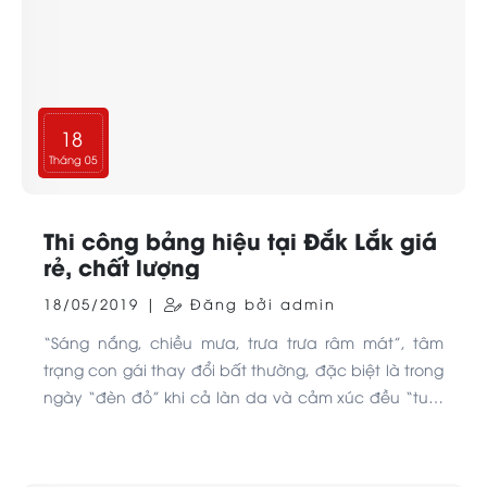
18
Tháng 05
Thi công bảng hiệu tại Đắk Lắk giá
rẻ, chất lượng
18/05/2019 |
Đăng bởi admin
“Sáng nắng, chiều mưa, trưa trưa râm mát”, tâm
trạng con gái thay đổi bất thường, đặc biệt là trong
ngày “đèn đỏ” khi cả làn da và cảm xúc đều “tuột
dốc không phanh” thì phải làm sao nhỉ? Hãy cùng
xoa dịu cảm xúc với bộ 7 mặt nạ “7 Moods - 7
Masks” từ nhà Lixibox nhé.