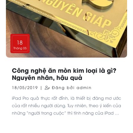
18
Tháng 05
Công nghệ ăn mòn kim loại là gì?
Nguyên nhân, hậu quả
18/05/2019 |
Đăng bởi admin
iPad Pro quả thực rất đỉnh, là thiết bị đáng mơ ước
của rất nhiều người dùng. Tuy nhiên, theo ý kiến của
những “người trong cuộc” thì tính năng của iPad Pro
vẫn nên được bổ sung để làm việc hiệu quả như
một chiếc laptop chuyên nghiệp.