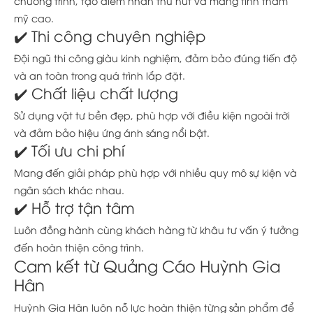
chương trình, tạo điểm nhấn thu hút và mang tính thẩm
mỹ cao.
✔️ Thi công chuyên nghiệp
Đội ngũ thi công giàu kinh nghiệm, đảm bảo đúng tiến độ
và an toàn trong quá trình lắp đặt.
✔️ Chất liệu chất lượng
Sử dụng vật tư bền đẹp, phù hợp với điều kiện ngoài trời
và đảm bảo hiệu ứng ánh sáng nổi bật.
✔️ Tối ưu chi phí
Mang đến giải pháp phù hợp với nhiều quy mô sự kiện và
ngân sách khác nhau.
✔️ Hỗ trợ tận tâm
Luôn đồng hành cùng khách hàng từ khâu tư vấn ý tưởng
đến hoàn thiện công trình.
Cam kết từ Quảng Cáo Huỳnh Gia
Hân
Huỳnh Gia Hân luôn nỗ lực hoàn thiện từng sản phẩm để