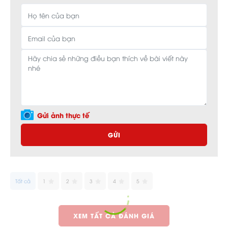
Gửi ảnh thực tế
GỬI
Tất cả
1
2
3
4
5
XEM TẤT CẢ ĐÁNH GIÁ