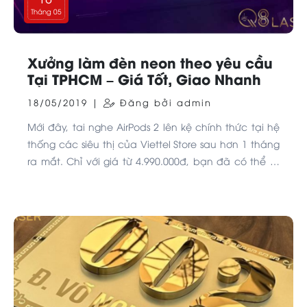
Tháng 05
Xưởng làm đèn neon theo yêu cầu
Tại TPHCM – Giá Tốt, Giao Nhanh
18/05/2019 |
Đăng bởi admin
Mới đây, tai nghe AirPods 2 lên kệ chính thức tại hệ
thống các siêu thị của Viettel Store sau hơn 1 tháng
ra mắt. Chỉ với giá từ 4.990.000đ, bạn đã có thể sở
hữu được ngay chiếc tai nghe không dây hot nhất
hiện nay.