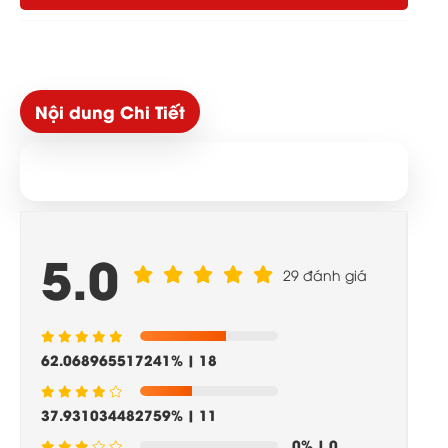
Nội dung Chi Tiết
5.0
29 đánh giá
62.068965517241%
| 18
37.931034482759%
| 11
0%
| 0