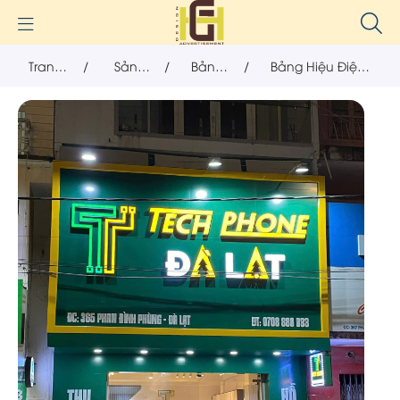
Trang
/
Sản
/
Bảng
/
Bảng Hiệu Điện
chủ
phẩm
hiệu
Thoại