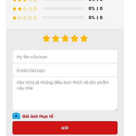
0%
| 0
0%
| 0
Gửi ảnh thực tế
GỬI