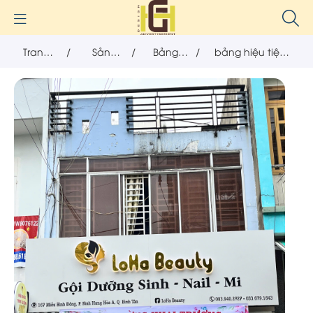
Trang
/
Sản
/
Bảng
/
bảng hiệu tiệm
chủ
phẩm
hiệu
nail