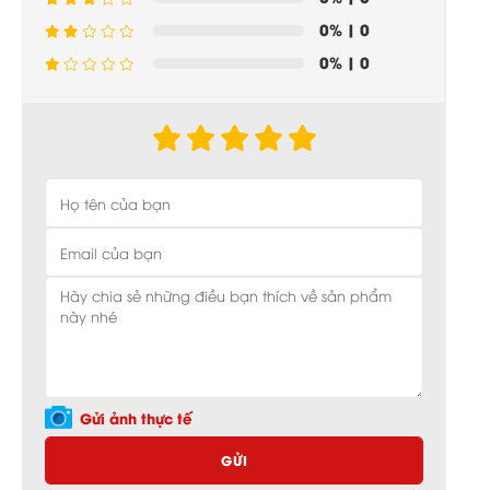
0%
| 0
0%
| 0
Gửi ảnh thực tế
GỬI