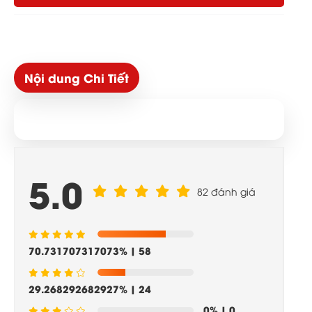
Nội dung Chi Tiết
5.0
82 đánh giá
70.731707317073%
| 58
29.268292682927%
| 24
0%
| 0