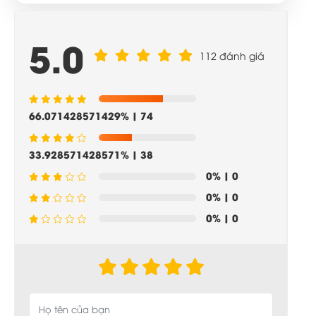
5.0
112 đánh giá
66.071428571429%
| 74
33.928571428571%
| 38
0%
| 0
0%
| 0
0%
| 0