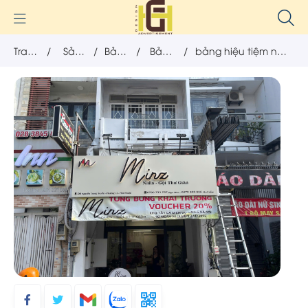
Trang
/
Sản
/
Bảng
/
Bảng
/
bảng hiệu tiệm nail,
chủ
phẩm
hiệu
hiệu
thiết kế kèm logo
chữ
chuyên nghiệp
nổi