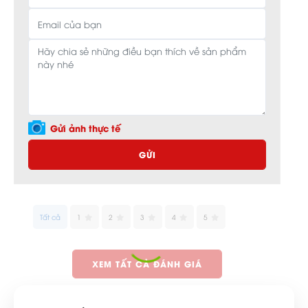
Gửi ảnh thực tế
GỬI
Tất cả
1
2
3
4
5
XEM TẤT CẢ ĐÁNH GIÁ