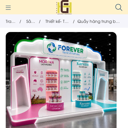
Trang
/
Sản
/
Thiết kế- Thi
/
Quầy hàng trưng bày
chủ
phẩm
công nội
tại các khu sự kiện
thất