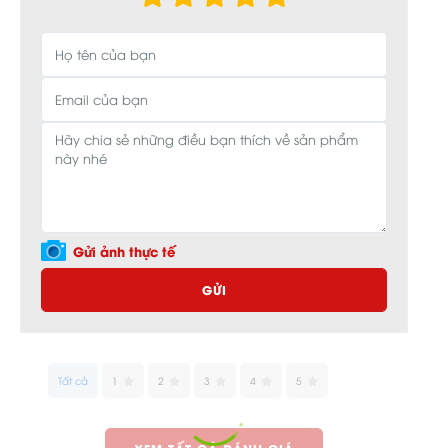
Gửi ảnh thực tế
GỬI
Tất cả
1
2
3
4
5