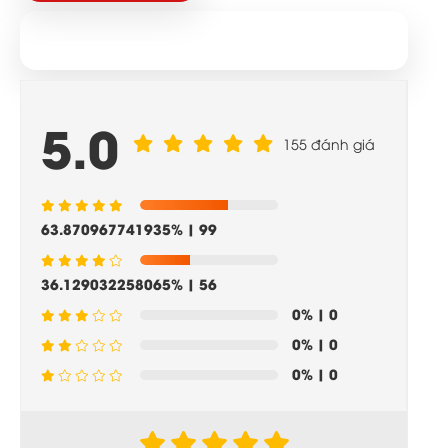
5.0
155 đánh giá
63.870967741935%
| 99
36.129032258065%
| 56
0%
| 0
0%
| 0
0%
| 0