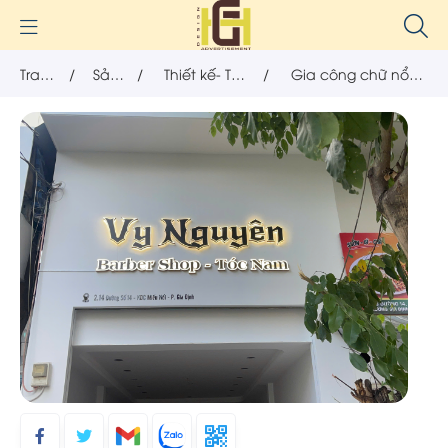
Trang
/
Sản
/
Thiết kế- Thi
/
Gia công chữ nổi
chủ
phẩm
công nội thất
theo thiết kế riêng