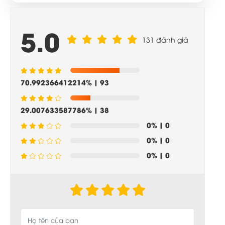
5.0
131 đánh giá
70.992366412214%
| 93
29.007633587786%
| 38
0%
| 0
0%
| 0
0%
| 0