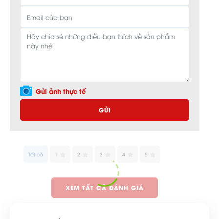
Gửi ảnh thực tế
GỬI
Tất cả
1
2
3
4
5
XEM TẤT CẢ ĐÁNH GIÁ