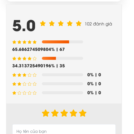
5.0
102 đánh giá
65.686274509804%
| 67
34.313725490196%
| 35
0%
| 0
0%
| 0
0%
| 0