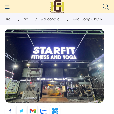
Trang
/
Sản
/
Gia công chữ
/
Gia Công Chữ Nổi
chủ
phẩm
Mica, Alu
Mica Sáng Đèn