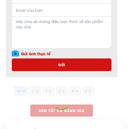
Gửi ảnh thực tế
GỬI
Tất cả
1
2
3
4
5
XEM TẤT CẢ ĐÁNH GIÁ